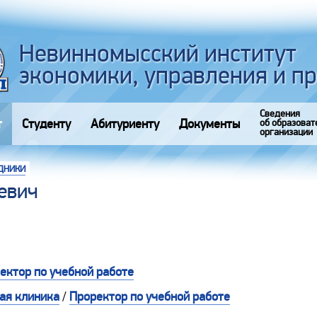
Невинномысский институт
экономики, управления и п
Сведения
т
Студенту
Абитуриенту
Документы
об образоват
организации
ДНИКИ
евич
ектор по учебной работе
ая клиника
/
Проректор по учебной работе