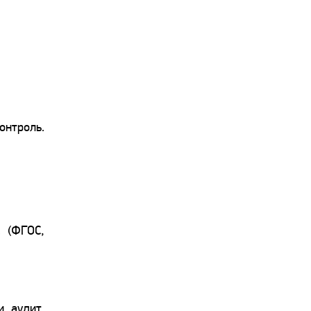
онтроль.
. (ФГОС,
и аудит.