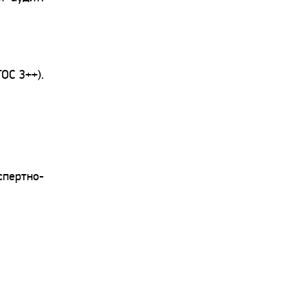
ОС 3++).
спертно-