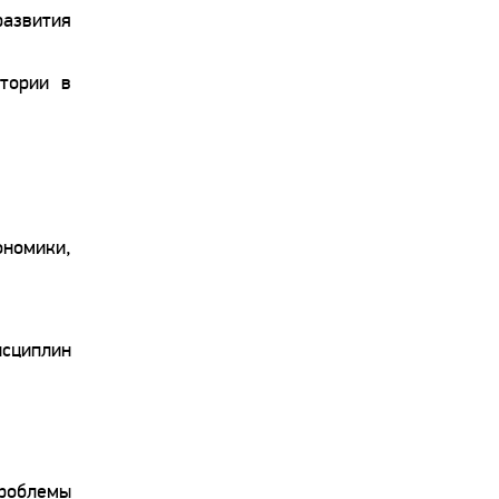
азвития
тории в
номики,
исциплин
проблемы