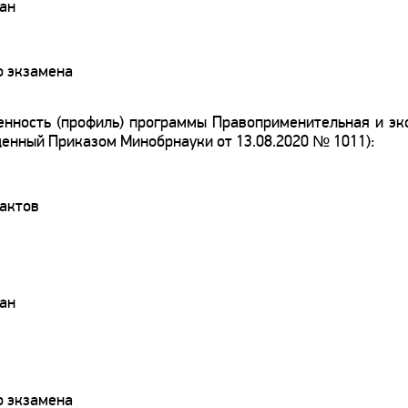
ран
о экзамена
енность (профиль) программы Правоприменительная и эк
енный Приказом Минобрнауки от 13.08.2020 № 1011):
актов
ран
о экзамена