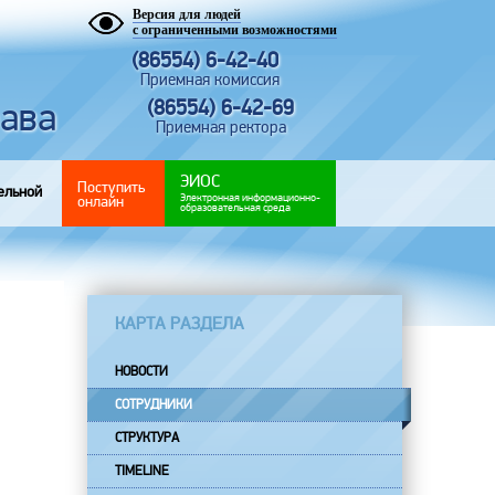
Версия для людей
с ограниченными возможностями
(86554) 6-42-40
Приемная комиссия
рава
(86554) 6-42-69
Приемная ректора
ЭИОС
Поступить
ельной
Электронная информационно-
онлайн
образовательная среда
КАРТА РАЗДЕЛА
НОВОСТИ
СОТРУДНИКИ
СТРУКТУРА
TIMELINE