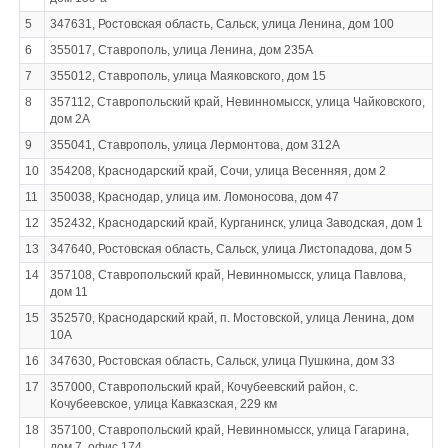
5
347631, Ростовская область, Сальск, улица Ленина, дом 100
6
355017, Ставрополь, улица Ленина, дом 235А
7
355012, Ставрополь, улица Маяковского, дом 15
8
357112, Ставропольский край, Невинномысск, улица Чайковского,
дом 2А
9
355041, Ставрополь, улица Лермонтова, дом 312А
10
354208, Краснодарский край, Сочи, улица Весенняя, дом 2
11
350038, Краснодар, улица им. Ломоносова, дом 47
12
352432, Краснодарский край, Курганинск, улица Заводская, дом 1
13
347640, Ростовская область, Сальск, улица Листопадова, дом 5
14
357108, Ставропольский край, Невинномысск, улица Павлова,
дом 11
15
352570, Краснодарский край, п. Мостовской, улица Ленина, дом
10А
16
347630, Ростовская область, Сальск, улица Пушкина, дом 33
17
357000, Ставропольский край, Кочубеевский район, с.
Кочубеевское, улица Кавказская, 229 км
18
357100, Ставропольский край, Невинномысск, улица Гагарина,
дом 7, офис 174