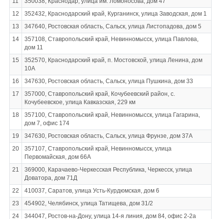
11
350038, Краснодар, улица им. Ломоносова, дом 47
12
352432, Краснодарский край, Курганинск, улица Заводская, дом 1
13
347640, Ростовская область, Сальск, улица Листопадова, дом 5
14
357108, Ставропольский край, Невинномысск, улица Павлова,
дом 11
15
352570, Краснодарский край, п. Мостовской, улица Ленина, дом
10А
16
347630, Ростовская область, Сальск, улица Пушкина, дом 33
17
357000, Ставропольский край, Кочубеевский район, с.
Кочубеевское, улица Кавказская, 229 км
18
357100, Ставропольский край, Невинномысск, улица Гагарина,
дом 7, офис 174
19
347630, Ростовская область, Сальск, улица Фрунзе, дом 37А
20
357107, Ставропольский край, Невинномысск, улица
Первомайская, дом 66А
21
369000, Карачаево-Черкесская Республика, Черкесск, улица
Доватора, дом 71Д
22
410037, Саратов, улица Усть-Курдюмская, дом 6
23
454902, Челябинск, улица Татищева, дом 31/2
24
344047, Ростов-на-Дону, улица 14-я линия, дом 84, офис 2-2а