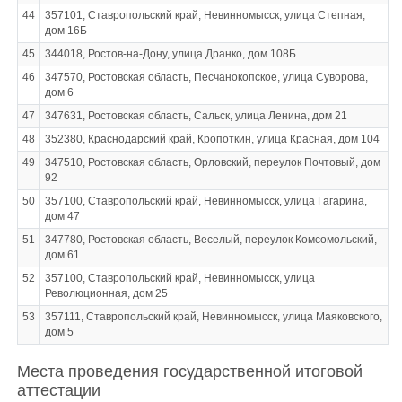
44
357101, Ставропольский край, Невинномысск, улица Степная,
дом 16Б
45
344018, Ростов-на-Дону, улица Дранко, дом 108Б
46
347570, Ростовская область, Песчанокопское, улица Суворова,
дом 6
47
347631, Ростовская область, Сальск, улица Ленина, дом 21
48
352380, Краснодарский край, Кропоткин, улица Красная, дом 104
49
347510, Ростовская область, Орловский, переулок Почтовый, дом
92
50
357100, Ставропольский край, Невинномысск, улица Гагарина,
дом 47
51
347780, Ростовская область, Веселый, переулок Комсомольский,
дом 61
52
357100, Ставропольский край, Невинномысск, улица
Революционная, дом 25
53
357111, Ставропольский край, Невинномысск, улица Маяковского,
дом 5
Места проведения государственной итоговой
аттестации