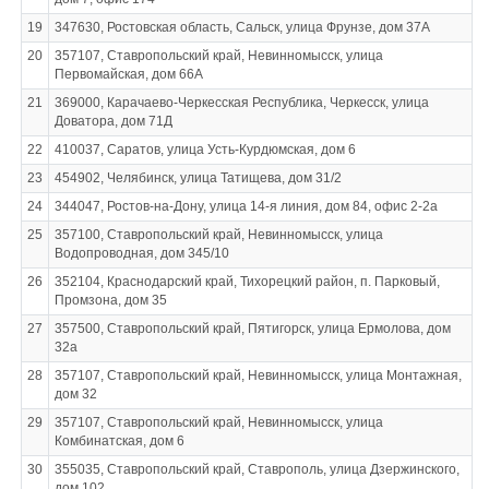
19
347630, Ростовская область, Сальск, улица Фрунзе, дом 37А
20
357107, Ставропольский край, Невинномысск, улица
Первомайская, дом 66А
21
369000, Карачаево-Черкесская Республика, Черкесск, улица
Доватора, дом 71Д
22
410037, Саратов, улица Усть-Курдюмская, дом 6
23
454902, Челябинск, улица Татищева, дом 31/2
24
344047, Ростов-на-Дону, улица 14-я линия, дом 84, офис 2-2а
25
357100, Ставропольский край, Невинномысск, улица
Водопроводная, дом 345/10
26
352104, Краснодарский край, Тихорецкий район, п. Парковый,
Промзона, дом 35
27
357500, Ставропольский край, Пятигорск, улица Ермолова, дом
32а
28
357107, Ставропольский край, Невинномысск, улица Монтажная,
дом 32
29
357107, Ставропольский край, Невинномысск, улица
Комбинатская, дом 6
30
355035, Ставропольский край, Ставрополь, улица Дзержинского,
дом 102