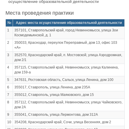
осуществление образовательной деятельности
Места проведения практики
№
Адрес места осуществления образовательной деятельности
1
357101, Ставропольский край, город Невинномысск, улица Зои
Космодемьянской, д. 1
2
350033, Краснодар, переулок Переправный, дом 13, офис 103
«А»
3
352570, Краснодарский край, п. Мостовской, улица Аэродромная,
дом 2/1
4
357115, Ставропольский край, Невинномысск, улица Калинина,
дом 159-а
5
347631, Ростовская область, Сальск, улица Ленина, дом 100
6
355017, Ставрополь, улица Ленина, дом 235А
7
355012, Ставрополь, улица Маяковского, дом 15
8
357112, Ставропольский край, Невинномысск, улица Чайковского,
дом 2А
9
355041, Ставрополь, улица Лермонтова, дом 312А
10
354208, Краснодарский край, Сочи, улица Весенняя, дом 2