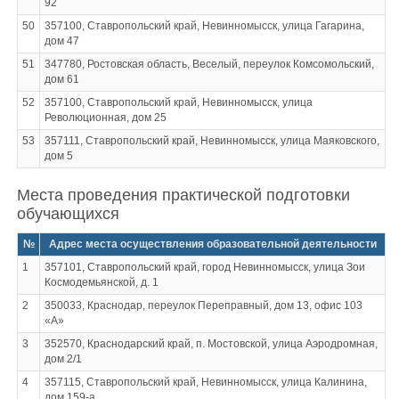
92
50
357100, Ставропольский край, Невинномысск, улица Гагарина,
дом 47
51
347780, Ростовская область, Веселый, переулок Комсомольский,
дом 61
52
357100, Ставропольский край, Невинномысск, улица
Революционная, дом 25
53
357111, Ставропольский край, Невинномысск, улица Маяковского,
дом 5
Места проведения практической подготовки
обучающихся
№
Адрес места осуществления образовательной деятельности
1
357101, Ставропольский край, город Невинномысск, улица Зои
Космодемьянской, д. 1
2
350033, Краснодар, переулок Переправный, дом 13, офис 103
«А»
3
352570, Краснодарский край, п. Мостовской, улица Аэродромная,
дом 2/1
4
357115, Ставропольский край, Невинномысск, улица Калинина,
дом 159-а