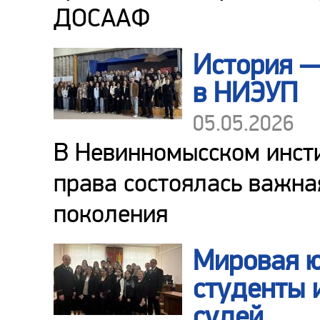
ДОСААФ
История —
в НИЭУП
05.05.2026
В Невинномысском инсти
права состоялась важна
поколения
Мировая ю
студенты 
судей