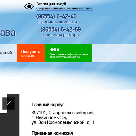
Версия для людей
с ограниченными возможностями
(86554) 6-42-40
Приемная комиссия
рава
(86554) 6-42-69
Приемная ректора
ЭИОС
Поступить
ельной
Электронная информационно-
онлайн
образовательная среда
Главный корпус
357101, Ставропольский край,
г. Невинномысск,
ул. Зои Космодемьянской, д. 1.
Приемная комиссия