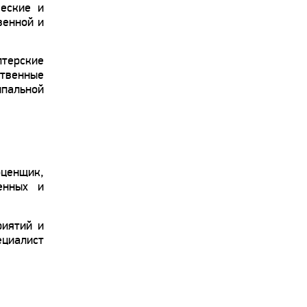
ческие и
венной и
лтерские
ственные
ипальной
оценщик,
енных и
риятий и
циалист