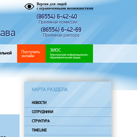
Версия для людей
с ограниченными возможностями
(86554) 6-42-40
Приемная комиссия
рава
(86554) 6-42-69
Приемная ректора
ЭИОС
Поступить
ельной
Электронная информационно-
онлайн
образовательная среда
КАРТА РАЗДЕЛА
НОВОСТИ
СОТРУДНИКИ
СТРУКТУРА
TIMELINE