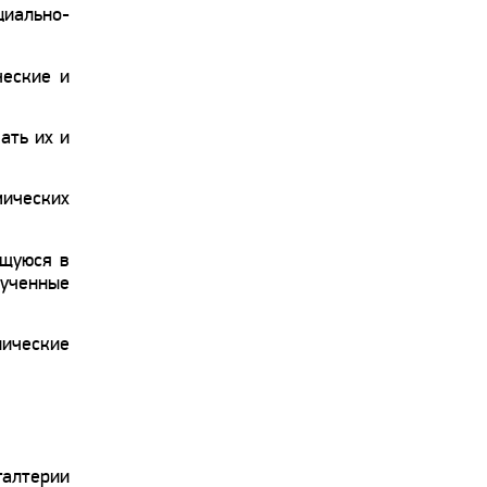
циально-
ческие и
ать их и
мических
ащуюся в
лученные
нические
галтерии