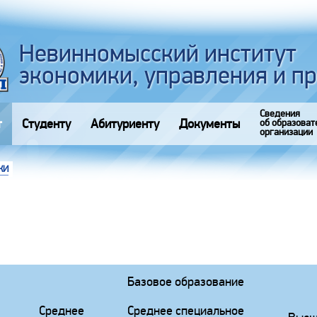
Невинномысский институт
экономики, управления и п
Сведения
т
Студенту
Абитуриенту
Документы
об образоват
организации
КИ
Базовое образование
Среднее
Среднее специальное