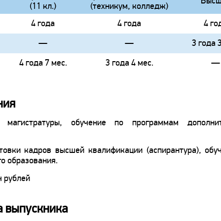
Высш
(11 кл.)
(техникум, колледж)
4 года
4 года
4 го
—
—
3 года 
4 года 7 мес.
3 года 4 мес.
—
ния
 магистратуры, обучение по программам дополнит
товки кадров высшей квалификации (аспирантура), обу
о образования.
 рублей
а выпускника