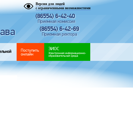
Версия для людей
с ограниченными возможностями
(86554) 6-42-40
Приемная комиссия
рава
(86554) 6-42-69
Приемная ректора
ЭИОС
Поступить
ельной
Электронная информационно-
онлайн
образовательная среда