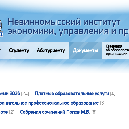
Невинномысский институт
экономики, управления и п
Сведения
т
Студенту
Абитуриенту
Документы
об образоват
организации
нии 2026
[24]
Платные образовательные услуги
[4]
олнительное профессиональное образование
[3]
боте
[2]
Собрания сочинений Попов М.В.
[8]