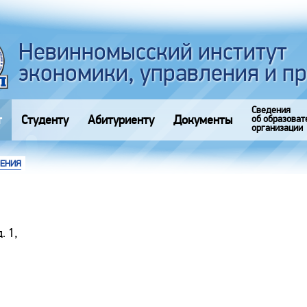
Невинномысский институт
экономики, управления и п
Сведения
т
Студенту
Абитуриенту
Документы
об образоват
организации
ЛЕНИЯ
. 1,