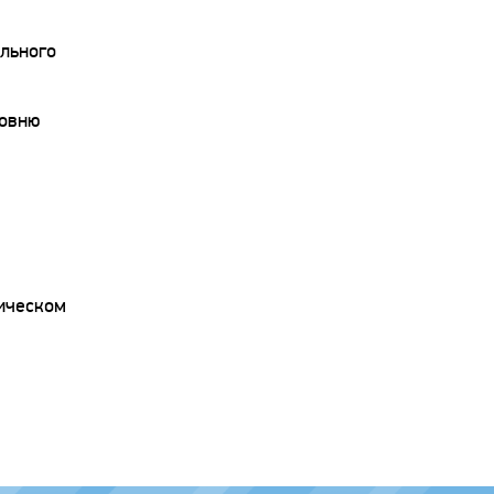
льного
ровню
гическом