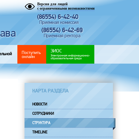
Версия для людей
с ограниченными возможностями
(86554) 6-42-40
Приемная комиссия
рава
(86554) 6-42-69
Приемная ректора
ЭИОС
Поступить
ельной
Электронная информационно-
онлайн
образовательная среда
КАРТА РАЗДЕЛА
НОВОСТИ
СОТРУДНИКИ
СТРУКТУРА
TIMELINE