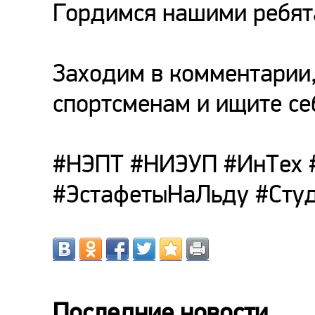
Гордимся нашими ребят
Заходим в комментарии
спортсменам и ищите се
#НЭПТ #НИЭУП #ИнТех 
#ЭстафетыНаЛьду #Сту
Последние новости