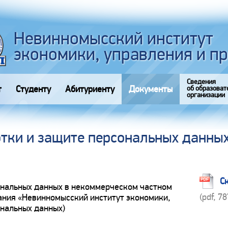
Невинномысский институт
экономики, управления и п
Сведения
т
Студенту
Абитуриенту
Документы
об образоват
организации
тки и защите персональных данных
С
ональных данных в некоммерческом частном
(pdf, 7
ния «Невинномысский институт экономики,
ональных данных)