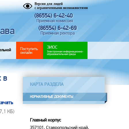
Версия для людей
с ограниченными возможностями
(86554) 6-42-40
Приемная комиссия
рава
(86554) 6-42-69
Приемная ректора
ЭИОС
Поступить
ельной
Электронная информационно-
онлайн
образовательная среда
 в
КАРТА РАЗДЕЛА
НОРМАТИВНЫЕ ДОКУМЕНТЫ
качать
87,1 КБ)
Главный корпус
357101, Ставропольский край,